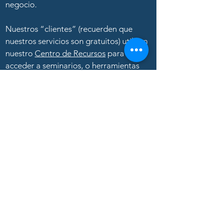
negocio.
Nuestros “clientes” (recuerden que
nuestros servicios son gratuitos) utilizan
nuestro
Centro de Recursos
para
acceder a seminarios, o herramientas
que les son de utilidad al momento de
realizar las investigaciones y
planeaciones referente a su industria. Así
mismo, se les pueden brindar
información importante de IBISWorld o
VerticalIQ para poder conocer mas a
fondo su industria y poder tomar
mejores decisiones en su negocio.
Si quieres agendar una Consultoría
Gratuita da
click aquí.
Cabe mencionar que los 3 principales