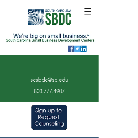
scsbdc@sc.edu
803.7
77.
4907