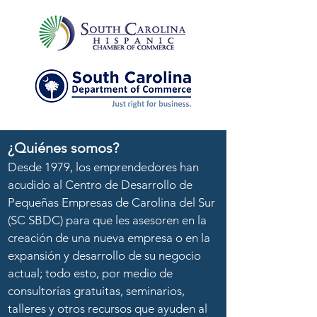
¿Quiénes somos?
Desde 1979, los emprendedores han
acudido al Centro de Desarrollo de
Pequeñas Empresas de Carolina del Sur
(SC SBDC) para que les asesoren en la
creación de una nueva empresa o en la
expansión y desarrollo de su negocio
actual; todo esto, por medio de
consultorías gratuitas, seminarios,
talleres y otros recursos que ayuden al